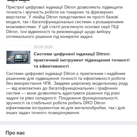
Пристрої цифрової індикації Ditron дозволяють підвищити
точність і зручність роботи на токарних та фрезерних
верстатах. У лінійці Ditron представлені як прості базові
моделі, так і багатофункціональні системи з розширеними
можливостями. У цій статті розглянуто основні серії ПЦІ
Ditron, їхні відмінності та рекомендації щодо вибору
оптимального рішення під конкретні задачі.
28.03.2026
Системи цифрової індикації Ditron:
практичний інструмент підвищення точності
та ефективності
Системи цифрової індикації Ditron є практичним і надійним
рішенням для підвищення точності та ефективності роботи
без використання ЧПК. Завдяки широкому модельному ряду
— від компактних до багатофункціональних і графічних
систем — вони дозволяють адаптувати рішення під різні
задачі та рівні складності. Поєднання функціональності,
зручності та стабільної роботи робить DRO Ditron
ефективним інструментом як для металообробки, так і для
інших задач точного позиціонування.
Про нас