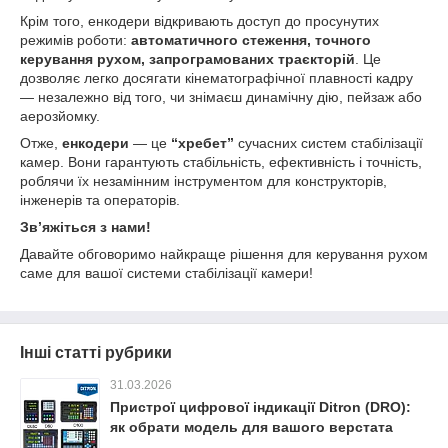
Крім того, енкодери відкривають доступ до просунутих
режимів роботи:
автоматичного стеження, точного
керування рухом, запрограмованих траєкторій
. Це
дозволяє легко досягати кінематографічної плавності кадру
— незалежно від того, чи знімаєш динамічну дію, пейзаж або
аерозйомку.
Отже,
енкодери
— це
“хребет”
сучасних систем стабілізації
камер. Вони гарантують стабільність, ефективність і точність,
роблячи їх незамінним інструментом для конструкторів,
інженерів та операторів.
Зв’яжіться з нами!
Давайте обговоримо найкраще рішення для керування рухом
саме для вашої системи стабілізації камери!
Інші статті рубрики
31.03.2026
Пристрої цифрової індикації Ditron (DRO):
як обрати модель для вашого верстата