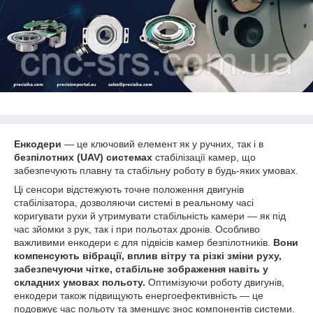
Енкодери
— це ключовий елемент як у ручних, так і в
безпілотних (UAV) системах
стабілізації камер, що
забезпечують плавну та стабільну роботу в будь-яких умовах.
Ці сенсори відстежують точне положення двигунів
стабілізатора, дозволяючи системі в реальному часі
коригувати рухи й утримувати стабільність камери — як під
час зйомки з рук, так і при польотах дронів. Особливо
важливими енкодери є для підвісів камер безпілотників.
Вони
компенсують вібрації, вплив вітру та різкі зміни руху,
забезпечуючи чітке, стабільне зображення навіть у
складних умовах польоту.
Оптимізуючи роботу двигунів,
енкодери також підвищують енергоефективність — це
подовжує час польоту та зменшує знос компонентів системи.