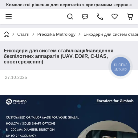
Комплектні рішення для верстатів з програмним керування
Статті
Precizika Metrology
Енкодери для систем стабі
Енкодери для систем стабілізації/наведення
безпілотних аппаратів (UAV, EO/IR, C-UAS,
спостереження)
КНОПКА
ЗВ'ЯЗКУ
27.10.2025