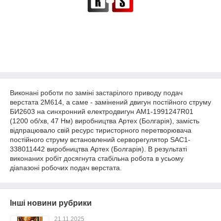
Виконані роботи по заміні застарілого приводу подач
верстата 2М614, а саме - замінений двигун постійного струму
БИ2603 на синхронний електродвигун АМ1-1991247R01
(1200 об/хв, 47 Нм) виробництва Артех (Болгарія), замість
відпрацювало свій ресурс тиристорного перетворювача
постійного струму встановлений серворегулятор SAC1-
338011442 виробництва Артех (Болгарія). В результаті
виконаних робіт досягнута стабільна робота в усьому
діапазоні робочих подач верстата.
Інші новини рубрики
21.11.2025