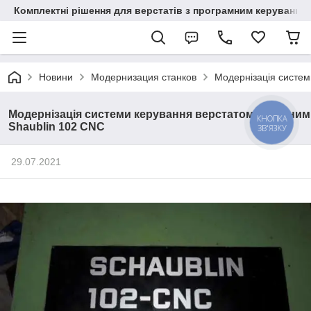
Комплектні рішення для верстатів з програмним керування
Новини
Модернизация станков
Модернізація систем
Модернізація системи керування верстатом токарним
КНОПКА
Shaublin 102 CNC
ЗВ'ЯЗКУ
29.07.2021