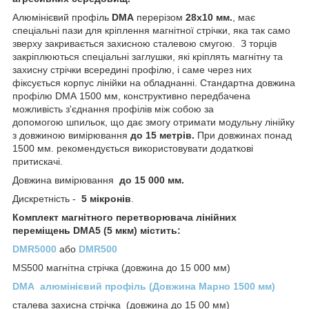
Алюмінієвий профіль
DMA
перерізом
28х10 мм.
, має
спеціальні пази для кріплення магнітної стрічки, яка так само
зверху закривається захисною сталевою смугою. З торців
закріплюються спеціальні заглушки, які кріплять магнітну та
захисну стрічки всередині профілю, і саме через них
фіксується корпус лінійки на обладнанні. Стандартна довжина
профілю DMA 1500 мм, конструктивно передбачена
можливість з'єднання профілів між собою за
допомогою шпильок, що дає змогу отримати модульну лінійку
з довжиною вимірювання
до 15 метрів.
При довжинах понад
1500 мм. рекомендується використовувати додаткові
притискачі.
Довжина вимірювання
до 15 000 мм.
Дискретність -
5 мікронів
.
Комплект магнітного перетворювача лінійних
переміщень DMA5 (5 мкм) містить:
DMR5000
або
DMR500
MS500 магнітна стрічка (довжина до 15 000 мм)
DMA алюмінієвий профіль (Довжина Марно 1500 мм)
сталева захисна стрічка (довжина до 15 00 мм)