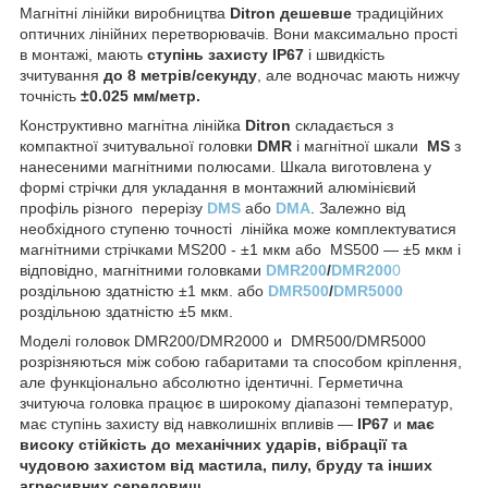
Магнітні лінійки виробництва
Ditron
дешевше
традиційних
оптичних лінійних перетворювачів. Вони максимально прості
в монтажі, мають
ступінь захисту IP67
і швидкість
зчитування
до 8 метрів/секунду
, але водночас мають нижчу
точність
±0.025 мм/метр.
Конструктивно магнітна лінійка
Ditron
складається з
компактної зчитувальної головки
DMR
і магнітної шкали
MS
з
нанесеними магнітними полюсами. Шкала виготовлена у
формі стрічки для укладання в монтажний алюмінієвий
профіль різного перерізу
DMS
або
DMA
. Залежно від
необхідного ступеню точності лінійка може комплектуватися
магнітними стрічками MS200 - ±1 мкм або MS500 — ±5 мкм і
відповідно, магнітними головками
DMR200
/
DMR200
0
роздільною здатністю ±1 мкм. або
DMR500
/
DMR5000
роздільною здатністю ±5 мкм.
Моделі головок DMR200/DMR2000 и DMR500/DMR5000
розрізняються між собою габаритами та способом кріплення,
але функціонально абсолютно ідентичні. Герметична
зчитуюча головка працює в широкому діапазоні температур,
має ступінь захисту від навколишніх впливів —
IP67
и
має
високу стійкість до механічних ударів, вібрації та
чудовою захистом від мастила, пилу, бруду та інших
агресивних середовищ.