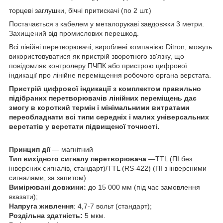
торцеві заглушки, бічні притискачі (по 2 шт.)
Постачається з кабелем у металорукаві завдовжки 3 метри.
Захищений від промислових перешкод.
Всі лінійні перетворювачі, вироблені компанією Ditron, можуть
використовуватися як пристрій зворотного зв'язку, що
повідомляє контролеру ПЧПК або пристрою цифрової
індикації про лінійне переміщення робочого органа верстата.
Пристрій цифрової індикації з комплектом правильно
підібраних перетворювачів лінійних переміщень дає
змогу в короткий термін і мінімальними витратами
переобладнати всі типи середніх і малих універсальних
верстатів у верстати підвищеної точності.
Принцип дії
― магнітний
Тип вихідного сигналу перетворювача
―TTL (ПІ без
інверсних сигналів, стандарт)/TTL (RS-422) (ПІ з інверсними
сигналами, за запитом)
Вимірювані довжини:
до 15 000 мм (під час замовлення
вказати);
Напруга живлення
: 4,7-7 вольт (стандарт);
Роздільна здатність:
5 мкм.