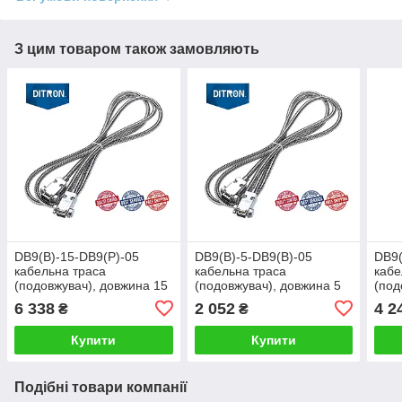
З цим товаром також замовляють
DB9(В)-15-DB9(Р)-05
DB9(В)-5-DB9(В)-05
DB9(
кабельна траса
кабельна траса
кабе
(подовжувач), довжина 15
(подовжувач), довжина 5
(под
метрів
метрів
метр
6 338
2 052
4 2
₴
₴
Купити
Купити
Подібні товари компанії