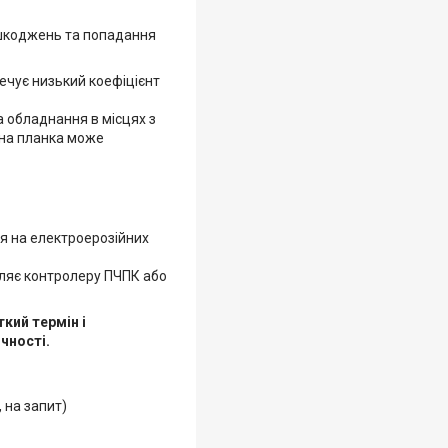
пошкоджень та попадання
ечує низький коефіцієнт
а обладнання в місцях з
на планка може
я на електроерозійних
омляє контролеру ПЧПК або
кий термін і
чності.
, на запит)