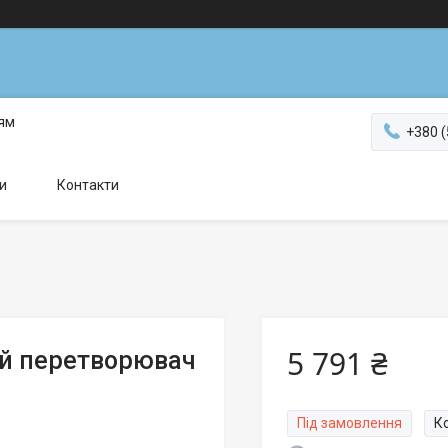
ням
+380 (
и
Контакти
5 791 ₴
ий перетворювач
Під замовлення
К