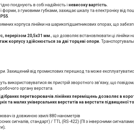
ідно поєднують в собі надійність і
невисоку вартість.
 ​​форми, з гумовими губками, захищає шкалу та електроніку від 
IP55
.
ямних корпуса лінійки на шарикопідшипникових опорах, що забезп
с, перерізом 20,5х31 мм.
, що дозволяє встановлювати ці лінійки н
аж корпусу здійснюється за дві торцеві опори.
Транспортуваль
три. Захищений від промислових перешкод та може експлуатуватис
ожуть використовуватися як пристрій зворотного зв'язку, що повід
 робочого органу верстата.
ідібраних перетворювачів лінійних переміщень дозволяє в корот
іх та малих універсальних верстатів на верстати підвищеної то
ювач із довжиною хвилі 880 нанометрів
рсних сигналів, стандарт) / TTL (RS-422) (ПІ з інверсними сигналами
и);