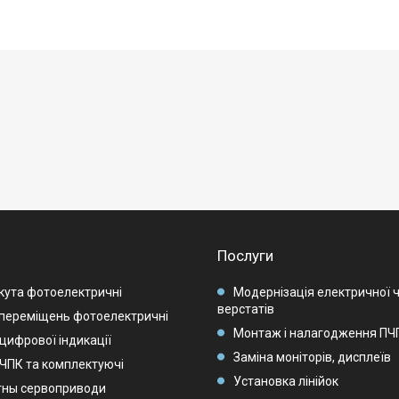
Послуги
кута фотоелектричні
Модернізація електричної 
верстатів
переміщень фотоелектричні
Монтаж і налагодження ПЧП
цифрової індикації
Заміна моніторів, дисплеїв
 ЧПК та комплектуючі
Установка лінійок
тны сервоприводи