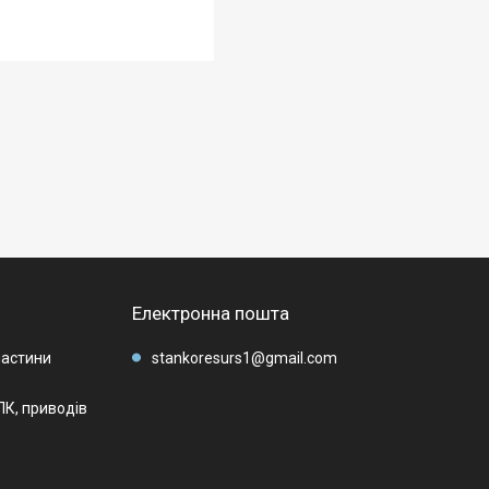
Електронна пошта
частини
stankoresurs1@gmail.com
К, приводів