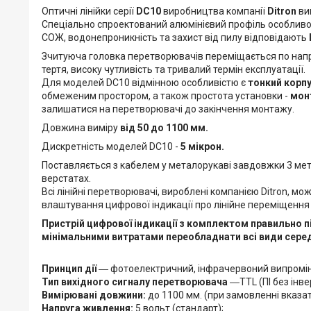
Оптичні лінійки серії
DС10
виробництва компанії
Ditron
виг
Спеціально спроектований алюмінієвий профіль особливої
СОЖ, водонепроникність та захист від пилу відповідають
Зчитуюча головка перетворювачів переміщається по напр
тертя, високу чутливість та тривалий термін експлуатації.
Для моделей DC10 відмінною особливістю є
тонкий корпу
обмеженим простором, а також простота установки -
монт
залишатися на перетворювачі до закінчення монтажу.
Довжина виміру
від 50 до 1100 мм.
Дискретність моделей DC10 -
5 мікрон.
Поставляється з кабелем у металорукаві завдовжки 3 ме
верстатах.
Всі лінійні перетворювачі, вироблені компанією Ditron, м
влаштування цифрової індикації про лінійне переміщення
Пристрій цифрової індикації з комплектом правильно п
мінімальними витратами переобладнати всі види середн
Принцип дії
― фотоелектричний, інфрачервоний випромін
Тип вихідного сигналу перетворювача
―TTL (ПІ без інве
Вимірювані довжини:
до 1100 мм. (при замовленні вказат
Напруга живлення:
5 вольт (стандарт);