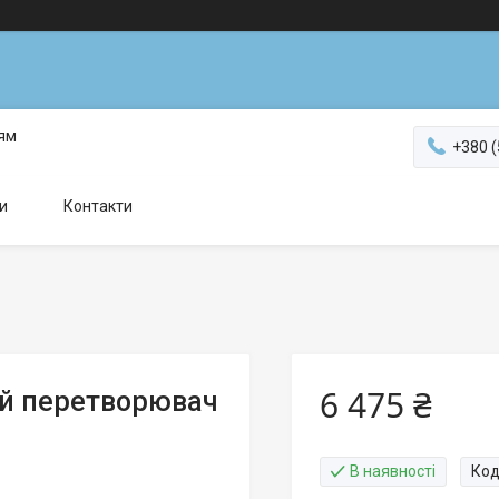
ням
+380 (
и
Контакти
6 475 ₴
ий перетворювач
В наявності
Код