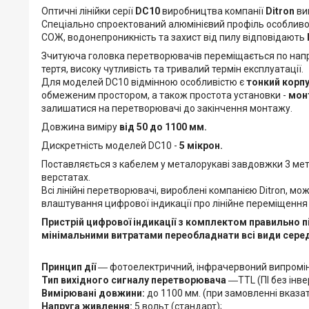
Оптичні лінійки серії
DС10
виробництва компанії
Ditron
виг
Спеціально спроектований алюмінієвий профіль особливої
СОЖ, водонепроникність та захист від пилу відповідають
Зчитуюча головка перетворювачів переміщається по напр
тертя, високу чутливість та тривалий термін експлуатації.
Для моделей DC10 відмінною особливістю є
тонкий корпу
обмеженим простором, а також простота установки -
монт
залишатися на перетворювачі до закінчення монтажу.
Довжина виміру
від 50 до 1100 мм.
Дискретність моделей DC10 -
5 мікрон.
Поставляється з кабелем у металорукаві завдовжки 3 ме
верстатах.
Всі лінійні перетворювачі, вироблені компанією Ditron, м
влаштування цифрової індикації про лінійне переміщення
Пристрій цифрової індикації з комплектом правильно п
мінімальними витратами переобладнати всі види середн
Принцип дії
― фотоелектричний, інфрачервоний випромін
Тип вихідного сигналу перетворювача
―TTL (ПІ без інве
Вимірювані довжини:
до 1100 мм. (при замовленні вказат
Напруга живлення:
5 вольт (стандарт);