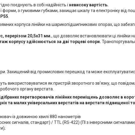
ідно поєднують в собі надійність і
невисоку вартість.
 ​​форми, з гумовими губками, захищає шкалу та електроніку від 
IP55
.
ямних корпуса лінійки на шарикопідшипникових опорах, що забезп
с, перерізом 20,5х31 мм.
, що дозволяє встановлювати ці лінійки н
аж корпусу здійснюється за дві торцеві опори.
Транспортуваль
три. Захищений від промислових перешкод та може експлуатуватис
ожуть використовуватися як пристрій зворотного зв'язку, що повід
 робочого органу верстата.
ідібраних перетворювачів лінійних переміщень дозволяє в корот
іх та малих універсальних верстатів на верстати підвищеної то
ювач із довжиною хвилі 880 нанометрів
рсних сигналів, стандарт) / TTL (RS-422) (ПІ з інверсними сигналами
и);