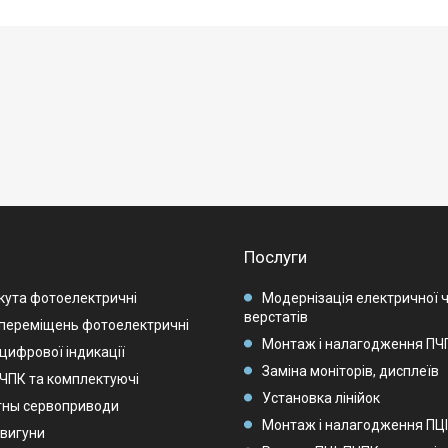
Послуги
кута фотоелектричні
Модернізація електричної 
верстатів
переміщень фотоелектричні
Монтаж і налагодження ПЧП
цифрової індикації
Заміна моніторів, дисплеїв
 ЧПК та комплектуючі
Установка лінійок
тны сервоприводи
Монтаж і налагодження ПЦІ
вигуни