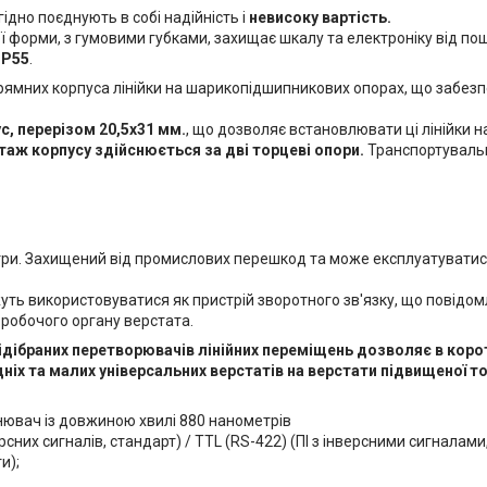
ідно поєднують в собі надійність і
невисоку вартість.
 ​​форми, з гумовими губками, захищає шкалу та електроніку від 
IP55
.
ямних корпуса лінійки на шарикопідшипникових опорах, що забезп
с, перерізом 20,5х31 мм.
, що дозволяє встановлювати ці лінійки н
аж корпусу здійснюється за дві торцеві опори.
Транспортуваль
три. Захищений від промислових перешкод та може експлуатуватис
ожуть використовуватися як пристрій зворотного зв'язку, що повід
 робочого органу верстата.
ідібраних перетворювачів лінійних переміщень дозволяє в корот
іх та малих універсальних верстатів на верстати підвищеної то
ювач із довжиною хвилі 880 нанометрів
рсних сигналів, стандарт) / TTL (RS-422) (ПІ з інверсними сигналами
и);