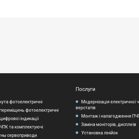
Послуги
кута фотоелектричні
Модернізація електричної 
верстатів
переміщень фотоелектричні
Монтаж і налагодження ПЧП
цифрової індикації
Заміна моніторів, дисплеїв
 ЧПК та комплектуючі
Установка лінійок
тны сервоприводи