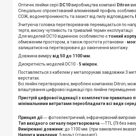
Оптичні лінійки серії
DС10
виробництва компанії
Ditron
виг
Спеціально спроектований алюмінієвий профіль особливої
СОЖ, водонепроникність та захист від пилу відповідають
Зчитуюча головка перетворювачів переміщається по напр
тертя, високу чутливість та тривалий термін експлуатації.
Для моделей DC10 відмінною особливістю є
тонкий корпу
обмеженим простором, а також простота установки -
монт
залишатися на перетворювачі до закінчення монтажу.
Довжина виміру
від 50 до 1100 мм.
Дискретність моделей DC10 -
5 мікрон.
Поставляється з кабелем у металорукаві завдовжки 3 ме
верстатах.
Всі лінійні перетворювачі, вироблені компанією Ditron, м
влаштування цифрової індикації про лінійне переміщення
Пристрій цифрової індикації з комплектом правильно п
мінімальними витратами переобладнати всі види середн
Принцип дії
― фотоелектричний, інфрачервоний випромін
Тип вихідного сигналу перетворювача
―TTL (ПІ без інве
Вимірювані довжини:
до 1100 мм. (при замовленні вказат
Напруга живлення:
5 вольт (стандарт);