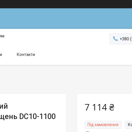
ням
+380 (
и
Контакти
7 114 ₴
ий
щень DC10-1100
Під замовлення
К