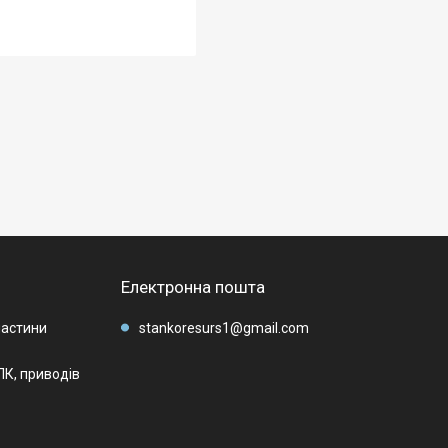
Електронна пошта
частини
stankoresurs1@gmail.com
К, приводів