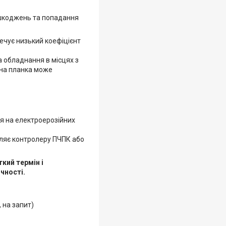
пошкоджень та попадання
ечує низький коефіцієнт
а обладнання в місцях з
на планка може
я на електроерозійних
омляє контролеру ПЧПК або
кий термін і
чності.
, на запит)