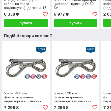
кабельна траса
цифрової індикації DL50-
кабе
(подовжувач), довжина 15
3V
(под
метрів
метр
6 338
6 977
2 0
₴
₴
Купити
Купити
Подібні товари компанії
5 мкм, 400 мм
5 мкм, 120 мм
5 мк
фотоелектричний
фотоелектричний
фот
перетворювач лінійних
перетворювач лінійних
пере
переміщень DC10F-400
переміщень DC10F-420
пер
7 296
7 296
7 2
₴
₴