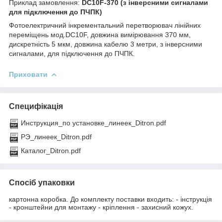
Приклад замовлення:
DC10F-370 (з інверсними сигналами
для підключення до ПЧПК)
Фотоелектричний інкрементальний перетворювач лінійних
переміщень мод.DC10F, довжина вимірювання 370 мм,
дискретність 5 мкм, довжина кабелю 3 метри, з інверсними
сигналами, для підключення до ПЧПК.
Приховати
Специфікація
Инструкция_по установке_линеек_Ditron.pdf
РЭ_линеек_Ditron.pdf
Каталог_Ditron.pdf
Спосіб упаковки
картонна коробка. До комплекту поставки входить: - інструкція
- кронштейни для монтажу - кріплення - захисний кожух.