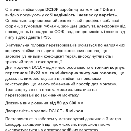
Оптичні лінійки серії
DС10F
виробництва компанії
Ditron
вигідно поєднують у собі
надійність
і
невисоку вартість
.
Спеціально спроектований алюмінієвий профіль особливої
форми, з гумовими губками, захищає шкалу та електроніку від
пошкоджень і попадання СОЖ, водонепроникність і захист від
пилу відповідають
IP55.
Зчитувальна головка перетворювачів рухається по напрямних
корпусу лінійки на шарикопідшипникових опорах, що
забезпечує низький коефіцієнт тертя, високу чутливість і
тривалий термін експлуатації.
Для моделей DC10F відмінною особливістю є
тонкий корпус,
перетином 18х23 мм. та мініатюрна зчитуюча головка,
що
дозволяє використовувати ці лінійки на невеликих
конструкціях що мають обмеженний простір для монтажу.
Транспортувальна планка може залишатися на
перетворювачі до закінчення монтажу.
Довжина вимірювання
від 50 до 600 мм.
Дискретність моделей DC10F -
5 мікрон
.
Поставляється з кабелем у металорукаві довжиною 3 метра.
Енкодер захищений від промислових перешкод і може
експлуатуватися на електроерозійних верстатах.