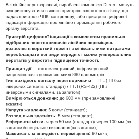
Всі лінійні перетворювачі, вироблені компанією Ditron , можуть
використовуватися в якості пристрою зворотного зв'язку, що
надає пристрою ЧПК, контролеру, або пристрою цифрової
індикації інформацію про лінійне переміщення робочого
органу верстата.
Пристрій цифрової індикації з комплектом правильно
підібраних перетворювачів лінійних переміщень
дозволяє в короткий термін і з мінімальними витратами
переобладнати всі види середніх і малих універсальних
верстатів у верстати підвищеної точності.
Принцип дії
― фотоелектричний, інфрачервоний
випромінювач з довжиною хвилі 880 нанометрів
Тип вихідного сигналу перетворювача
―TTL ( ПІ без
інверсних сигналів, стандарт) / ТТЛ (RS-422) (ПІ з
инверсными сигналами, за запитом)
Вимірюються довжини:
до 600 мм (при замовленні
вказати);
Напруга живлення
: 5 вольт (стандарт);
Розподільна здатність:
5 мкм.(стандарт);
Референтні мітки:
через 50 мм.(стандарт)/ через 100 мм.(за
запитом)/спеціальне виконання(за запитом);
Максимальна швидкість переміщення:
60 м/хв;