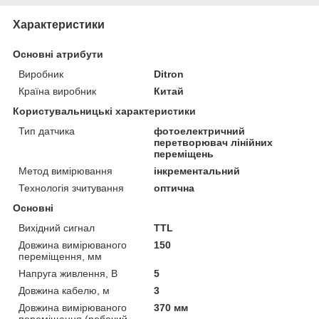
Характеристики
Основні атрибути
Виробник
Ditron
Країна виробник
Китай
Користувальницькі характеристики
Тип датчика
фотоелектричний
перетворювач лінійних
переміщень
Метод вимірювання
інкрементальний
Технологія зчитування
оптична
Основні
Вихідний сигнал
TTL
Довжина вимірюваного
150
переміщення, мм
Напруга живлення, В
5
Довжина кабелю, м
3
Довжина вимірюваного
370 мм
переміщення (робочий