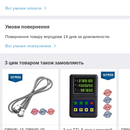
Всі умови оплати
Умови повернення
Повернення товару впродовж 14 днів за домовленістю
Всі умови повернення
З цим товаром також замовляють
DB9(В)-15-DB9(Р)-05
3 осі TTL 5 вольт пристрій
DB9(