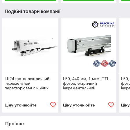
Подібні товари компанії
LK24 фотоелектричний
L50, 440 мм, 1 мкм, TTL
L50,
інкрементний
фотоелектричний
фот
перетворювач лінійних
інкрементальний
інкр
переміщень
перетворювач
пер
(інкрементний енкодер)
Ціну уточнюйте
Ціну уточнюйте
Цін
Про нас