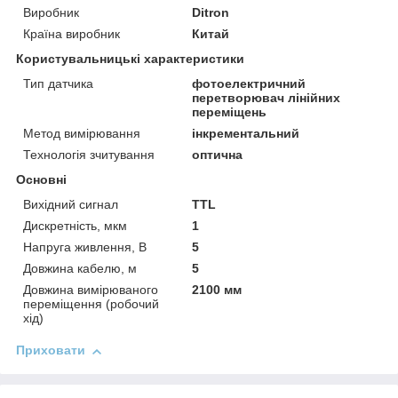
Виробник
Ditron
Країна виробник
Китай
Користувальницькі характеристики
Тип датчика
фотоелектричний
перетворювач лінійних
переміщень
Метод вимірювання
інкрементальний
Технологія зчитування
оптична
Основні
Вихідний сигнал
TTL
Дискретність, мкм
1
Напруга живлення, В
5
Довжина кабелю, м
5
Довжина вимірюваного
2100 мм
переміщення (робочий
хід)
Приховати