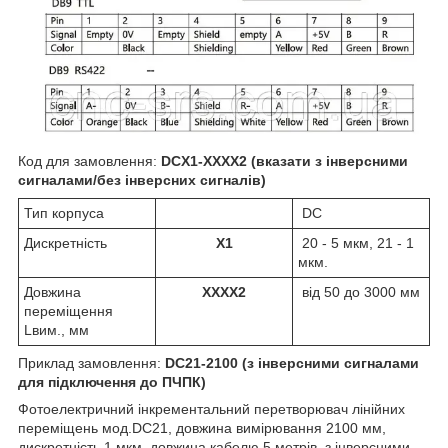
Код для замовлення:
DCX1-XXXX2 (вказати з інверсними
сигналами/без інверсних сигналів)
Тип корпуса
DC
Дискретність
X1
20 - 5 мкм, 21 - 1
мкм.
Довжина
XXXX2​
від 50 до 3000 мм
переміщення
Lвим., мм
Приклад замовлення:
DC21-2100 (з інверсними сигналами
для підключення до ПЧПК)
Фотоелектричний інкрементальний перетворювач лінійних
переміщень мод.DC21, довжина вимірювання 2100 мм,
дискретність 1 мкм, довжина кабелю 5 метрів, з інверсними