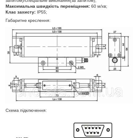
запитом)/спеціальне виконання(за запитом);
Максимальна швидкість переміщення:
60 м/хв;
Клас захисту:
IP55;
Габаритне креслення:
Схема підключення: