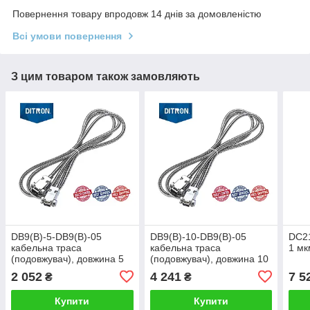
Повернення товару впродовж 14 днів за домовленістю
Всі умови повернення
З цим товаром також замовляють
DB9(В)-5-DB9(В)-05
DB9(В)-10-DB9(В)-05
DC21
кабельна траса
кабельна траса
1 мк
(подовжувач), довжина 5
(подовжувач), довжина 10
метрів
метрів
2 052
4 241
7 5
₴
₴
Купити
Купити