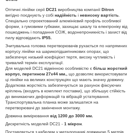
Оптичні лінійки серії
DС21
виробництва компанії
Ditron
вигідно поєднують у собі
надійність
і
невисоку вартість
.
Спеціально спроектований алюмінієвий профіль особливої
форми, з гумовими губками, захищає шкалу та електроніку від
пошкоджень і попадання СОЖ, водонепроникність і захист від
пилу відповідають
IP55.
Зчитувальна головка перетворювачів рухається по напрямних
корпусу лінійки на шарикопідшипникових опорах, що
забезпечує низький коефіцієнт тертя, високу чутливість і
тривалий термін експлуатації.
Для моделей DC21 відмінною особливістю є
більш жорсткий
корпус, перетином 27х44 мм.,
що дозволяє використовувати
ці лінійки на великих конструкціях що мають значну довжину.
Додаткова жорсткість забезпечується за рахунок фіксуючих
кріплень (входять в комплект поставки), що збільшує стійкість
до виникаючих деформацій та вібрацій устаткування.
Транспортувальна планка може залишатися на
перетворювачі до закінчення монтажу.
Довжина вимірювання
від 1200 до 3000 мм.
Дискретність моделей DC21 -
1 мікрон
.
Поставляється з кабелем у металорукаві довжиною 5 метрів.