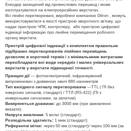
Енкодер захищений від промислових перешкод і може
експлуатуватися на електроерозійних верстатах.
Всі лінійні перетворювачі, вироблені компанією Ditron , можуть
використовуватися в якості пристрою зворотного зв'язку, що
надає пристрою ЧПК, контролеру, або пристрою цифрової
індикації інформацію про лінійне переміщення робочого
органу верстата.
Пристрій цифрової індикації з комплектом правильно
підібраних перетворювачів лінійних переміщень
дозволяє в короткий термін і з мінімальними витратами
переобладнати всі види середніх і малих універсальних
верстатів у верстати підвищеної точності.
Принцип дії
― фотоелектричний, інфрачервоний
випромінювач з довжиною хвилі 880 нанометрів
Тип вихідного сигналу перетворювача
―TTL ( ПІ без
інверсних сигналів, стандарт) / ТТЛ (RS-422) (ПІ з
инверсными сигналами, за запитом)
Вимірюються довжини:
до 3000 мм (при замовленні
вказати);
Напруга живлення
: 5 вольт (стандарт);
Розподільна здатність:
1 мкм.(стандарт);
Референтні мітки:
через 50 мм.(стандарт)/ через 100 мм.(за