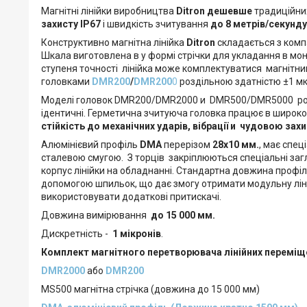
Магнітні лінійки виробництва
Ditron
дешевше
традиційни
захисту IP67
і швидкість зчитування
до 8 метрів/секунду
Конструктивно магнітна лінійка
Ditron
складається з комп
Шкала виготовлена в у формі стрічки для укладання в мо
ступеня точності лінійка може комплектуватися магнітни
головками
DMR200
/
DMR200
0
роздільною здатністю ±1 м
Моделі головок DMR200/DMR2000 и DMR500/DMR5000 розр
ідентичні. Герметична зчитуюча головка працює в широком
стійкість до механічних ударів, вібрації и чудовою зах
Алюмінієвий профіль
DMA
перерізом
28х10 мм.
, має спец
сталевою смугою. З торців закріплюються спеціальні заглу
корпус лінійки на обладнанні. Стандартна довжина профі
допомогою шпильок, що дає змогу отримати модульну лі
використовувати додаткові притискачі.
Довжина вимірювання
до 15 000 мм.
Дискретність -
1 мікронів
.
Комплект магнітного перетворювача лінійних переміще
DMR2000
або
DMR200
MS500 магнітна стрічка (довжина до 15 000 мм)