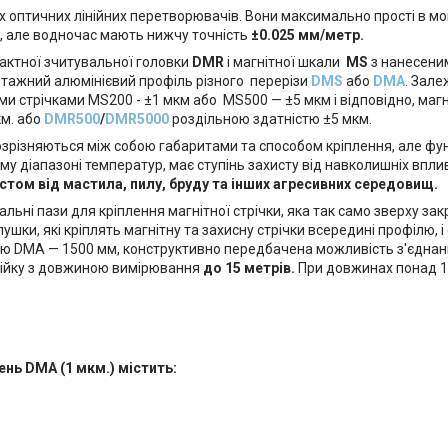
х оптичних лінійних перетворювачів. Вони максимально прості в м
, але водночас мають нижчу точність
±0.025 мм/метр.
актної зчитувальної головки
DMR
і магнітної шкали
MS
з нанесени
нтажний алюмінієвий профіль різного перерізи
DMS
або
DMA
. Зале
ми стрічками MS200 - ±1 мкм або MS500 — ±5 мкм і відповідно, маг
км. або
DMR500
/
DMR5000
роздільною здатністю ±5 мкм.
ізняються між собою габаритами та способом кріплення, але фу
у діапазоні температур, має ступінь захисту від навколишніх впли
истом від мастила, пилу, бруду та інших агресивних середовищ.
іальні пази для кріплення магнітної стрічки, яка так само зверху з
шки, які кріплять магнітну та захисну стрічки всередині профілю, і
лю DMA — 1500 мм, конструктивно передбачена можливість з'єднан
нійку з довжиною вимірювання
до 15 метрів.
При довжинах понад 1
нь DMA (1 мкм.) містить: