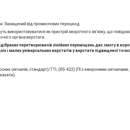
ри. Захищений від промислових перешкод.
ожуть використовуватися як пристрій зворотного зв'язку, що повід
очого органа верстата.
ідібраних перетворювачів лінійних переміщень дає змогу в корот
х і малих універсальних верстатів у верстати підвищеної точно
рсних сигналів, стандарт)/TTL (RS-422) (ПІ з інверсними сигналами,
казати);