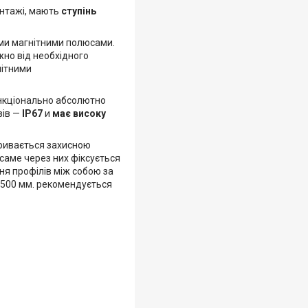
онтажі, мають
ступінь
ми магнітними полюсами.
жно від необхідного
нітними
нкціонально абсолютно
вів —
IP67
и
має високу
акривається захисною
 саме через них фіксується
ня профілів між собою за
500 мм. рекомендується