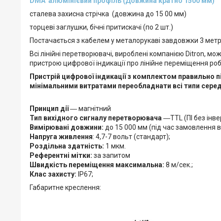
DMA алюмінієвий профіль (Довжина кратно 1500 мм)
сталева захисна стрічка (довжина до 15 00 мм)
торцеві заглушки, бічні притискачі (по 2 шт.)
Постачається з кабелем у металорукаві завдовжки 3 мет
Всі лінійні перетворювачі, вироблені компанією Ditron, м
пристрою цифрової індикації про лінійне переміщення роб
Пристрій цифрової індикації з комплектом правильно п
мінімальними витратами переобладнати всі типи середні
Принцип дії
― магнітний
Тип вихідного сигналу перетворювача
―TTL (ПІ без інве
Вимірювані довжини:
до 15 000 мм (під час замовлення в
Напруга живлення
: 4,7-7 вольт (стандарт);
Роздільна здатність:
1 мкм.
Референтні мітки:
за запитом
Швидкість переміщення максимальна:
8 м/сек.;
Клас захисту:
IP67;
Габаритне креслення: