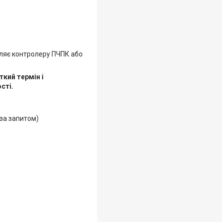
омляє контролеру ПЧПК або
кий термін і
сті.
 за запитом)