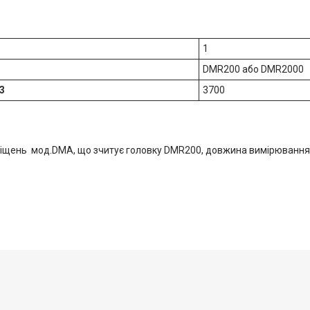
1
DMR200 або DMR2000
3
3700
іщень мод.DMA, що зчитує головку DMR200, довжина вимірювання 