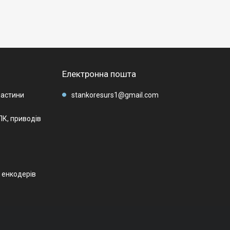
Електронна пошта
частини
stankoresurs1@gmail.com
К, приводів
, енкодерів
і