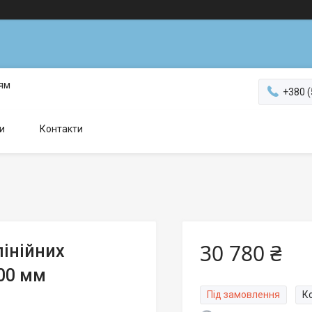
ням
+380 (
и
Контакти
30 780 ₴
інійних
00 мм
Під замовлення
К