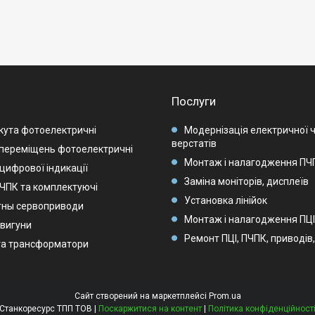
Послуги
кута фотоелектричні
Модернізація електричної 
верстатів
переміщень фотоелектричні
Монтаж і налагодження ПЧП
цифрової індикації
Заміна моніторів, дисплеїв
 ЧПК та комплектуючі
Установка лінійок
тны сервоприводи
Монтаж і налагодження ПЦІ
вигуни
Ремонт ПЦІ, ПЧПК, приводів
та трансформатори
Сайт створений на маркетплейсі
Prom.ua
Станкоресурс ТПП ТОВ |
Поскаржитися на контент
|
Політика конфіденційност