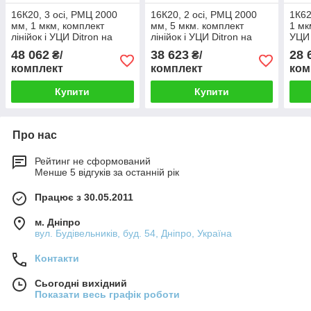
16К20, 3 осі, РМЦ 2000
16К20, 2 осі, РМЦ 2000
1К62
мм, 1 мкм, комплект
мм, 5 мкм. комплект
1 мк
лінійок і УЦИ Ditron на
лінійок і УЦИ Ditron на
УЦИ 
токарний верстат
токарний верстат
верс
48 062
38 623
28 
₴/
₴/
комплект
комплект
ком
Купити
Купити
Про нас
Рейтинг не сформований
Менше 5 відгуків за останній рік
Працює з 30.05.2011
м. Дніпро
вул. Будівельників, буд. 54, Дніпро, Україна
Контакти
Сьогодні вихідний
Показати весь графік роботи