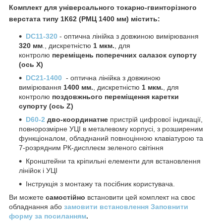
Комплект для універсального токарно-гвинторізного
верстата типу 1К62 (РМЦ 1400 мм) містить:
DC1
1
-320
- оптична лінійка з довжиною вимірювання
320 мм
., дискретністю
1 мкм.
, для
контролю
переміщень поперечних салазок супорту
(ось X)
DC21-1400
- оптична лінійка з довжиною
вимірювання
1400 мм.
, дискретністю
1 мкм.
, для
контролю
поздовжнього переміщення каретки
супорту (ось Z)
D60-2
дво-координатне
пристрій цифрової індикації,
повнорозмірне УЦІ в металевому корпусі, з розширеним
функціоналом, обладнаний повноцінною клавіатурою та
7-розрядним РК-дисплеєм зеленого світіння
Кронштейни та кріпильні елементи для встановлення
лінійок і УЦІ
Інструкція з монтажу та посібник користувача.
Ви можете
самостійно
встановити цей комплект на своє
обладнання або
замовити встановлення Заповнити
форму за посиланням
.