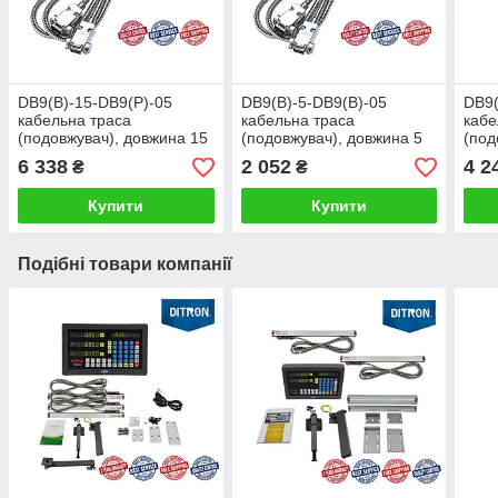
DB9(В)-15-DB9(Р)-05
DB9(В)-5-DB9(В)-05
DB9(
кабельна траса
кабельна траса
кабе
(подовжувач), довжина 15
(подовжувач), довжина 5
(под
метрів
метрів
метр
6 338
2 052
4 2
₴
₴
Купити
Купити
Подібні товари компанії