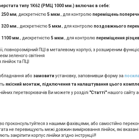
ерстата типу 1К62 (РМЦ 1000 мм.) включає в себе:
я
250 мм
, дискретністю
5 мкм
., для контролю
переміщень поперечн
я
320 мм.
, дискретністю
5 мкм
., для контролю
поздовжнього перем
я
1100 мм.
, дискретністю
5 мкм
., для контролю
переміщення різцев
ії, повнорозмірний ПЦІ в металевому корпусі, з розширеним функц
єм зеленого світіння
лінійок та ПЦІ
 обладнання або
замовити
установку, заповнивши форму за
посил
ють
якісний монтаж, підключення та налаштування цього компле
нійних перетворювачів Ви можете у розділі
"Статті"
нашого сайту 
о проконсультуйтеся з нашими фахівцями, або самостійно перекон
та не перевищують межі довжин вимірювання лінійок, які вказані в
ь закріпити корпус лінійки згідно інструкції!!