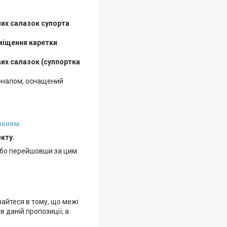
их салазок супорта
іщення каретки
их салазок (суппортка
іоналом, оснащений
анням.
кту.
або перейшовши за цим
айтеся в тому, що межі
 даній пропозиції, а