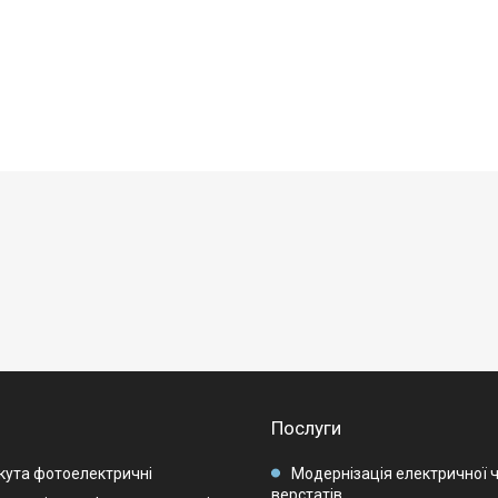
Послуги
кута фотоелектричні
Модернізація електричної 
верстатів