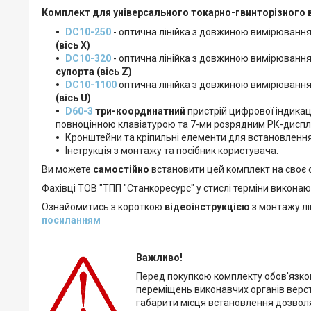
Комплект для універсального токарно-гвинторізного в
DC10-2
50
- оптична лінійка з довжиною вимірюванн
(вісь X)
DC10-3
20
- оптична лінійка з довжиною вимірюванн
супорта (вісь Z)
DC10-
1100
оптична лінійка з довжиною вимірюванн
(вісь U)
D60-
3
три-координатний
пристрій цифрової індикац
повноцінною клавіатурою та 7-ми розрядним РК-диспле
Кронштейни та кріпильні елементи для встановлення 
Інструкція з монтажу та посібник користувача.
Ви можете
самостійно
встановити цей комплект на своє
Фахівці ТОВ "ТПП "Станкоресурс" у стислі терміни викона
Ознайомитись з короткою
відеоінструкцією
з монтажу лі
посиланням
Важливо!
Перед покупкою комплекту обов'язков
переміщень виконавчих органів верста
габарити місця встановлення дозволяют