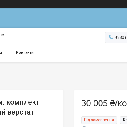
ням
+380 (
и
Контакти
30 005 ₴/к
км. комплект
ий верстат
Під замовлення
К