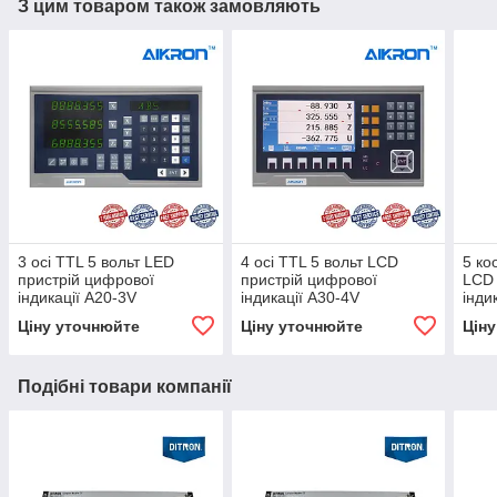
З цим товаром також замовляють
3 осі TTL 5 вольт LЕD
4 осі TTL 5 вольт LCD
5 ко
пристрій цифрової
пристрій цифрової
LCD 
індикації A20-3V
індикації A30-4V
інди
Ціну уточнюйте
Ціну уточнюйте
Цін
Подібні товари компанії