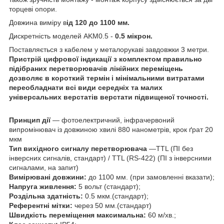
торцеві опори.
Довжина виміру в
ід 120 до 1100 мм.
Дискретність моделей AKM0.5 -
0.5 мікрон.
Поставляється з кабелем у металорукаві завдовжки 3 метри.
Пристрій цифрової індикації з комплектом правильно
підібраних перетворювачів лінійних переміщень
дозволяє в короткий термін і мінімальними витратами
переобладнати всі види середніх та малих
універсальних верстатів верстати підвищеної точності.
Принцип дії
― фотоелектричний, інфрачервоний
випромінювач із довжиною хвилі 880 нанометрів, крок ґрат 20
мкм
Тип вихідного сигналу перетворювача
―TTL (ПІ без
інверсних сигналів, стандарт) / TTL (RS-422) (ПІ з інверсними
сигналами, на запит)
Вимірювані довжини:
до 1100 мм. (при замовленні вказати);
Напруга живлення:
5 вольт (стандарт);
Роздільна здатність:
0.5 мкм.(стандарт);
Референтні мітки:
через 50 мм.(стандарт)
Швидкість переміщення максимальна:
60 ​​м/хв.;