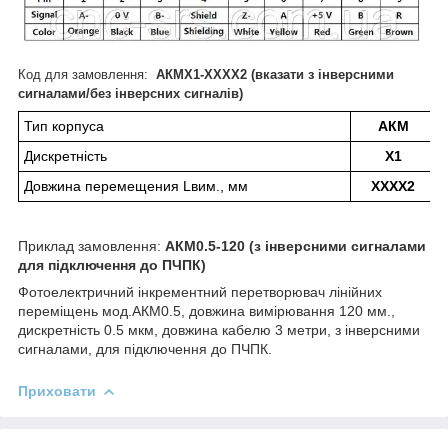
Код для замовлення:
АКМX1-XXXX2 (вказати з інверсними
сигналами/без інверсних сигналів)
Тип корпуса
АКМ
Дискретність
Х1
5
Довжина перемещения Lвим., мм
XXXX2​
в
Приклад замовлення:
АКМ0.5-120 (з інверсними сигналами
для підключення до ПЧПК)
Фотоелектричний інкрементний перетворювач лінійних
переміщень мод.АКМ0.5, довжина вимірювання 120 мм.,
дискретність 0.5 мкм, довжина кабелю 3 метри, з інверсними
сигналами, для підключення до ПЧПК.
Приховати