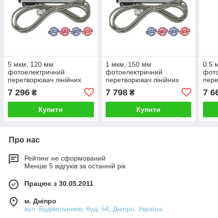
5 мкм, 120 мм
1 мкм, 150 мм
0.5 
фотоелектричний
фотоелектричний
фот
перетворювач лінійних
перетворювач лінійних
пере
переміщень DC10F-420
переміщень DC11F-150
пер
7 296
7 798
7 6
₴
₴
Купити
Купити
Про нас
Рейтинг не сформований
Менше 5 відгуків за останній рік
Працює з 30.05.2011
м. Дніпро
вул. Будівельників, буд. 54, Дніпро, Україна