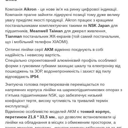
Компанія
Aikron
- це нове ім'я на ринку цифрової індикації.
Компанія прагне зайняти лідируючі позиції тому дуже велику
увагу приділяє якості продукції. Aikron працює з кращими
постачальниками комплектуючих такими як
NSK Japan
для
підшипників,
Meanwell Taiwan
для джерел живлення,
Tianmaп
постачальник ЖК-екранів (той самий постачальник,
що і мобільний телефон XIAOMI).
Оптичні лінійки серії
AKM
відмінно поєднують в собі
надійність і невисоку вартість.
Спеціально спроектований алюмінієвий профіль особливої ​​
форми з гумовими губками захищає шкалу та електроніку від
пошкоджень та ЗОР, водонепроникність і захист від пилу
відповідають
IP54
.
Зчитуюча головка перетворювачів переміщається по
напрямних корпуса лінійки на шарикопідшипникових опорах з
п'ятьма підшипниками NSK, що забезпечує низький
коефіцієнт тертя, високу чутливість та тривалий термін
експлуатації.
Відмінною особливістю моделей AKM є
тонкий корпус,
перетином 21,6 * 33,5 мм.
, що дозволяє встановлювати ці
лінійки на обладнання в місцях з обмеженим простором, а
також зручність монтажу - монтаж корпусу здійснюється за дві