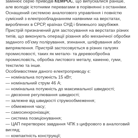
замінює серію приводів
КЕМРОС
, що випускалися раніше,
але володіє істотними перевагами в порівнянні з останніми.
Оснащений системою аналогового управління і повністю
сумісний з електрообладнанням наявними на верстатах,
вироблених в СРСР, країнах СНД і ближнього зарубіжжя.
Пристрій призначений для застосування на верстатах різних
типів, що виконують операції різання або механічної обробки
заданого об'єму полірування, згинання, шліфування або
випрямлення. Пристрій застосовується в різних галузях
промисловості, таких як метало- та деревообробна
промисловість, обробка листового металу, каменю, гуми,
текстилю та інше.
Особливостями даного електроприводу є:
― номінальна потужність 15 кВт;
― номінальний струм 46 А;
— номінальна потужність до максимальної швидкості;
— двозонне регулювання швидкості;
— залежне від швидкості струмообмеження;
— обмеження часу;
— самосинхронізація;
— система позиціонування;
— ЦАП перетворює завдання ЧПК з цифрового в аналоговий
вигляд;
― компактність конструкції;