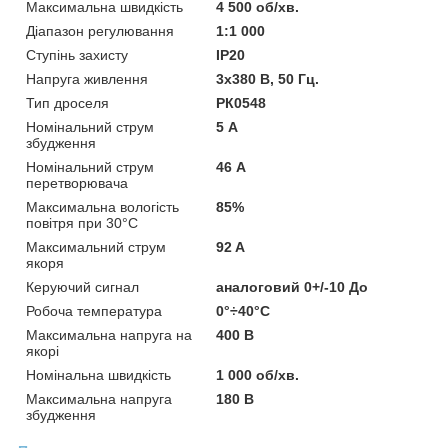
Максимальна швидкість
4 500 об/хв.
Діапазон регулювання
1:1 000
Ступінь захисту
IP20
Напруга живлення
3x380 В, 50 Гц.
Тип дроселя
РК0548
Номінальний струм
5 А
збудження
Номінальний струм
46 А
перетворювача
Максимальна вологість
85%
повітря при 30°C
Максимальний струм
92 A
якоря
Керуючий сигнал
аналоговий 0+/-10 До
Робоча температура
0°÷40°C
Максимальна напруга на
400 B
якорі
Номінальна швидкість
1 000 об/хв.
Максимальна напруга
180 В
збудження