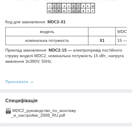
Код для замовлення:
MDC2-X1
модель
MDC2
номінальна потужність
X1
15 ― 15
Приклад замовлення:
MDC2-15 ―
електропривід постійного
струму моделі MDC2, номінальна потужність 15 кВт., напруга
живлення 3x380V, 50Hz.
Приховати
Специфікація
MDC2_руководство_по_монтажу
_и_настройке_2008_RU.pdf