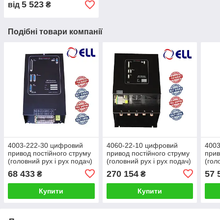
5 523
від
₴
Подібні товари компанії
4003-222-30 цифровий
4060-22-10 цифровий
4003
привод постійного струму
привод постійного струму
прив
(головний рух і рух подач)
(головний рух і рух подач)
(гол
68 433
270 154
57 
₴
₴
Купити
Купити