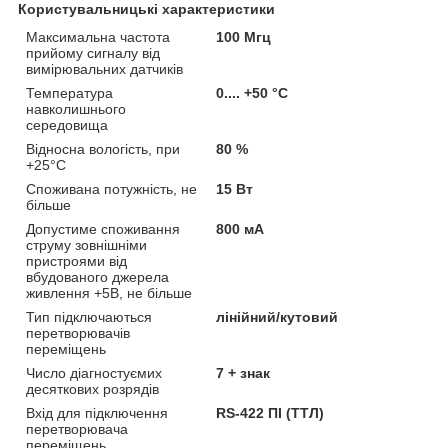
Користувальницькі характеристики
Максимальна частота
100 Мгц
прийому сигналу від
вимірювальних датчиків
Температура
0.... +50 °C
навколишнього
середовища
Відносна вологість, при
80 %
+25°C
Споживана потужність, не
15 Вт
більше
Допустиме споживання
800 мА
струму зовнішніми
пристроями від
вбудованого джерела
живлення +5В, не більше
Тип підключаються
лінійний/кутовий
перетворювачів
переміщень
Число діагностуємих
7 + знак
десяткових розрядів
Вхід для підключення
RS-422 ПІ (ТТЛ)
перетворювача
переміщень