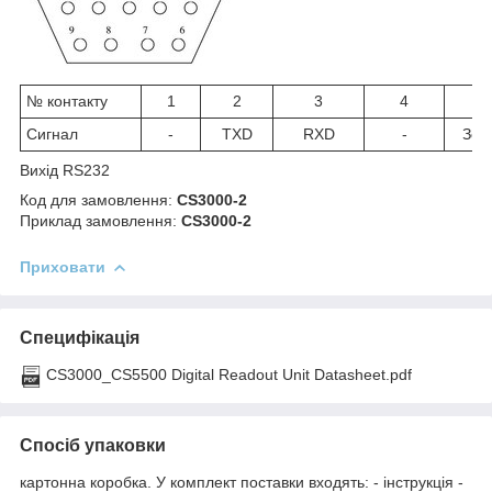
№ контакту
1
2
3
4
5
Сигнал
-
TXD
RXD
-
Зем
Вихід RS232
Код для замовлення:
CS3000-2
Приклад замовлення:
CS3000-2
Приховати
Специфікація
CS3000_CS5500 Digital Readout Unit Datasheet.pdf
Спосіб упаковки
картонна коробка. У комплект поставки входять: - інструкція -