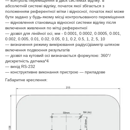
― контроль переміщення в двох системах відліку: в
абсолютній системі відліку, початок якої збігається з
положенням референтної мітки і відносної, початок якої може
бути задано у будь-якому місці контрольованого переміщення
― відновлення становища відносної системи відліку після
включення живлення по мітці референтної
― дозвіл для лінійної осі, мм - 0.0001, 0.0002, 0.0005, 0.001,
0.002, 0.005, 0.01, 0.02, 0.05, 0.1, 0.2, 0.5, 1, 2, 5, 10
― визначення режиму вимірювання радіус/діаметр шляхом
включення подвоєння результатів
― дозвіл на кутовий осі визначається формулою: 360°/
дискретність датчика*4
― вихід RS-232
― конструктивне виконання пристрою — приладове
Габаритне креслення: