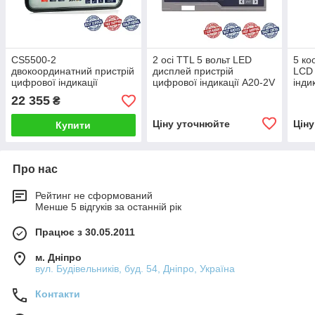
CS5500-2
2 осі TTL 5 вольт LЕD
5 ко
двокоординатний пристрій
дисплей пристрій
LCD 
цифрової індикації
цифрової індикації A20-2V
інди
22 355
₴
Ціну уточнюйте
Цін
Купити
Про нас
Рейтинг не сформований
Менше 5 відгуків за останній рік
Працює з 30.05.2011
м. Дніпро
вул. Будівельників, буд. 54, Дніпро, Україна
Контакти