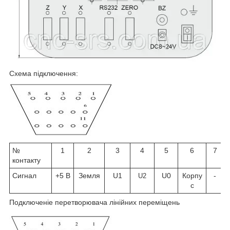
Схема підключення:
№
1
2
3
4
5
6
7
контакту
Сигнал
+5 В
Земля
U1
U0
Корпу
-
U2
с
П
одключеніе перетворювача лінійних переміщень