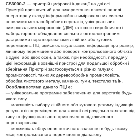
CS3000-2
― пристрій цифрової індикації на дві осі.
Пристрій призначений для використання в якості панелі
оператора у складі інформаційно-вимірювальних систем
невеликих металообробних верстатів, універсальних
вимірювальних мікроскопів (ДІМ) та іншого виробничого і
лабораторного обладнання спільно з оптоелектронним
растровими перетворювачами лінійних або кутових
переміщень. ПЦІ здійснює візуалізацію інформації про розмір,
лінійному переміщенні або повороті контрольованого об'єкта
з однієї або двох осей, а також, при необхідності, передачу
цієї інформації в зовнішні пристрої для подальшої обробки і
зберігання Пристрій застосовується в різних галузях
промисловості, таких як деревообробна промисловість,
обробка листового металу, каменю, гуми, текстилю та ін.
Особливостями даного ПЦІ є:
― універсальне програмне забезпечення для верстатів будь-
якого типу
― можливість вибору лінійного або кутового режиму індикація
результатів переміщення для кожної осі роздільно залежно від
типу та функціонального призначення підключеного
перетворювача
― можливість обнулення поточного значення в будь-якому
місці контрольованого переміщення діапазону