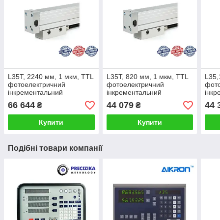
L35T, 2240 мм, 1 мкм, TTL
L35T, 820 мм, 1 мкм, TTL
L35,
фотоелектричний
фотоелектричний
фот
інкрементальний
інкрементальний
інкр
перетворювач
перетворювач
пер
66 644
44 079
44 
₴
₴
Купити
Купити
Подібні товари компанії