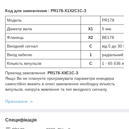
Код для замовлення : PR178-Х1Х2С1С-З
Модель
PR178
Діаметр вала
Х1
5 мм.
Фланець
Х2
ВЕ178
Вихідний сигнал
C
від 5 до 30 Во
Вихід кабелю
1
радіальний, д
Кількість імпульсів
C
1 - 65 536 ім
Приклад замовлення:
PR178-ХХС1С-З
Якщо Ви не плануєте програмувати параметри енкодера
самостійно вкажіть в описі замовлення необхідну кількість
імпульсів, напруга живлення та тип вихідного сигналу.
Приховати
Специфікація