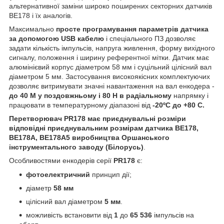
альтернативної заміни широко поширених секторних датчиків
ВЕ178 і їх аналогів.
Максимально
просте програмування параметрів датчика
за допомогою USB кабелю
і спеціального ПЗ дозволяє
задати кількість імпульсів, напруга живлення, форму вихідного
сигналу, положення і ширину референтної мітки. Датчик має
алюмінієвий корпус діаметром 58 мм і суцільний цілісний вал
діаметром 5 мм. Застосування високоякісних комплектуючих
дозволяє витримувати значні навантаження на вал енкодера -
до 40 М у поздовжньому і 80 Н в радіальному
напрямку і
працювати в температурному діапазоні від
-20ºС до +80 С.
Перетворювач PR178 має приєднувальні розміри
відповідні приєднувальним розмірам датчика ВЕ178,
ВЕ178А, ВЕ178А5 виробництва Оршанського
інструментального заводу (Білорусь)
.
Особливостями енкодерів серії
PR178
є:
фотоелектричний
принцип дії;
діаметр
58 мм
цілісний вал діаметром
5 мм
.
можливість встановити від
1
до
65 536
імпульсів на