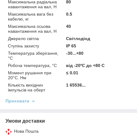
Максимальна радіальна
80
навантаження на вал, Н
Максимальна вага без
0.5
кабелю, кг
Максимальна осьова
40
навантаження на вал, Н
Джерело світла
Світлодіод
Ступінь захисту
IP 65
Температура зберігання,
-30...+80
°C
Робоча температура, °C
від -20ºС до +80 С
Момент рушання при
≤ 0.01
20°C. Нм
Кількість вихідних
1 65536...
імпульсів на оберт
Приховати
Умови доставки
Нова Пошта