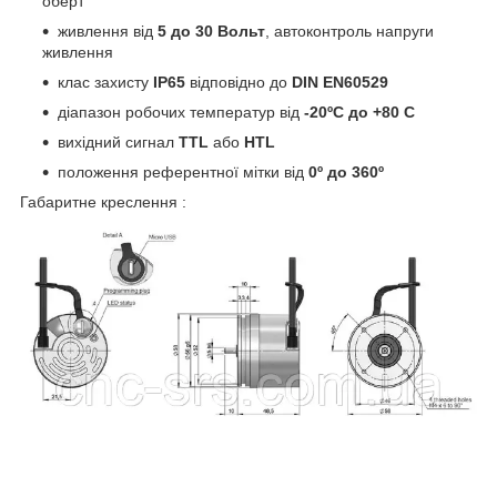
оберт
живлення від
5 до 30 Вольт
, автоконтроль напруги
живлення
клас захисту
IP65
відповідно до
DIN EN60529
діапазон робочих температур від
-20ºС до +80 С
вихідний сигнал
TTL
або
HTL
положення референтної мітки від
0º до 360º
Габаритне креслення :