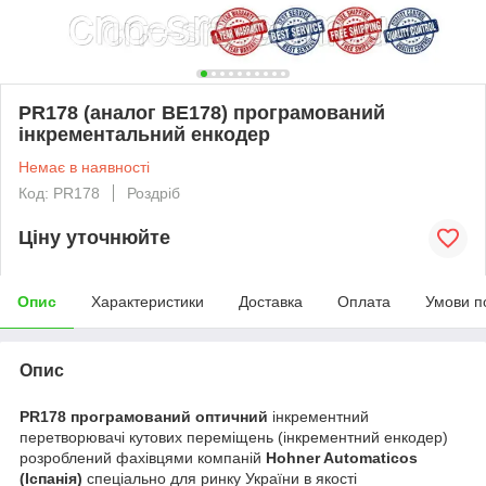
PR178 (аналог ВЕ178) програмований
інкрементальний енкодер
Немає в наявності
Код: PR178
Роздріб
Ціну уточнюйте
Опис
Характеристики
Доставка
Оплата
Умови п
Опис
PR178 програмований оптичний
інкрементний
перетворювачі кутових переміщень (інкрементний енкодер)
розроблений фахівцями компаній
Hohner Automaticos
(Іспанія)
спеціально для ринку України в якості