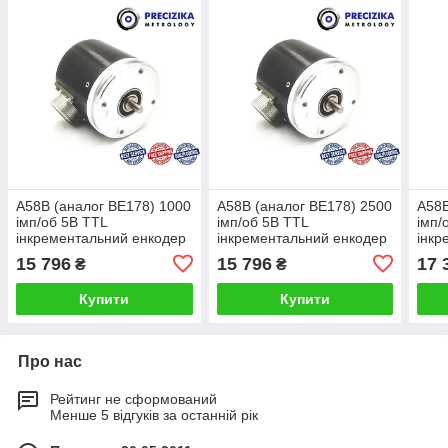
A58B (аналог ВЕ178) 1000
А58В (аналог ВЕ178) 2500
A58B
імп/об 5В TTL
імп/об 5В TTL
імп/
інкрементальний енкодер
інкрементальний енкодер
інкр
15 796
15 796
17 
₴
₴
Купити
Купити
Про нас
Рейтинг не сформований
Менше 5 відгуків за останній рік