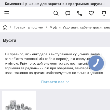
Комплектні рішення для верстатів з програмним керування
Товари та послуги
Муфти, з'єднувачі, кабель-траси, зап
Муфти
Як правило, вісь енкодера з виступаючим суцільним валом і
вал об'єкта зчеплені між собою перехідною сполучною
муфтою. Крім того, цей елемент усуває неспіввісність,
КНОПКА
ЗВ'ЯЗКУ
торцевий та радіальний бій при обертанні, температурні
навантаження на датчик, забезпечується не тільки з'єднання
валів, але і компенсація негативних впливів від вібраційних та
Показати все
ударних навантажень на підшипниковий вузол енкодера. Це
подовжує термін роботи виробу. Для різних видів застосувань
і вимог існує свій тип.
Типи з'єднувальних муфт
Прецизійні (високоточні)
– мають складну