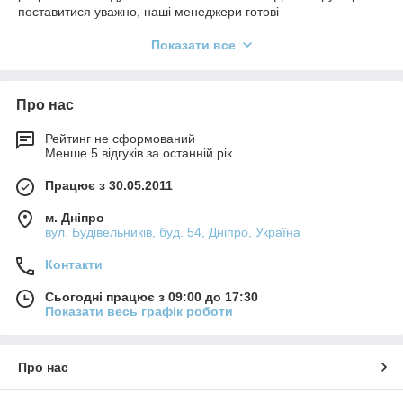
поставитися уважно, наші менеджери готові
проконсультувати Вас. Придбати муфти для енкодерів можна
Показати все
на нашому сайті або по телефону+380 56 7673935, +380
56767 2945. Цікава ціна на товари в наявності. Якість
наданих комплектуючих гарантовано провідними
європейськими виробниками. Доставка по Україні
Про нас
безкоштовно!
Рейтинг не сформований
Менше 5 відгуків за останній рік
Працює з 30.05.2011
м. Дніпро
вул. Будівельників, буд. 54, Дніпро, Україна
Контакти
Сьогодні працює з 09:00 до 17:30
Показати весь графік роботи
Про нас